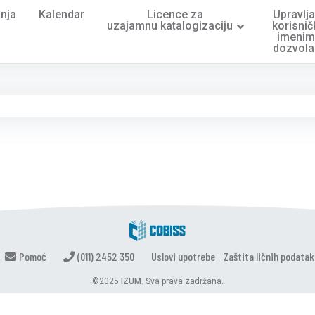
nja
Kalendar
Licence za
Upravlja
uzajamnu katalogizaciju
korisni
imenim
dozvol
Pomoć
(011) 2452 350
Uslovi upotrebe
Zaštita ličnih podatak
©2025
IZUM
. Sva prava zadržana.