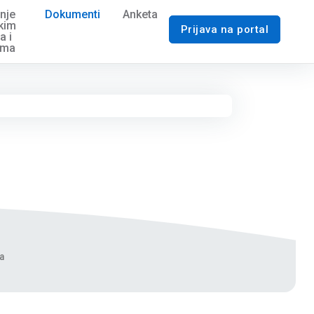
nje
Dokumenti
Anketa
čkim
Prijava na portal
a i
ama
a